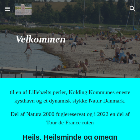
Skip to main content
Skip to navigation
Velkommen
til en af Lillebælts perler, Kolding Kommunes eneste
kysthavn og et dynamisk stykke Natur Danmark.
Del af Natura 2000 fuglereservat og i 2022 en del af
Tour de France ruten
Hejls, Hejlsminde og omegn