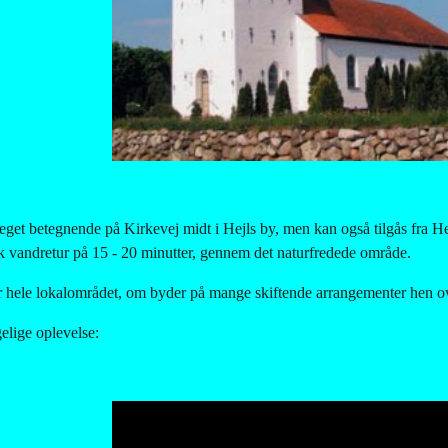
eget betegnende på Kirkevej midt i Hejls by, men kan også tilgås fra 
k vandretur på 15 - 20 minutter, gennem det naturfredede område.
or hele lokalområdet, om byder på mange skiftende arrangementer hen ov
elige oplevelse: