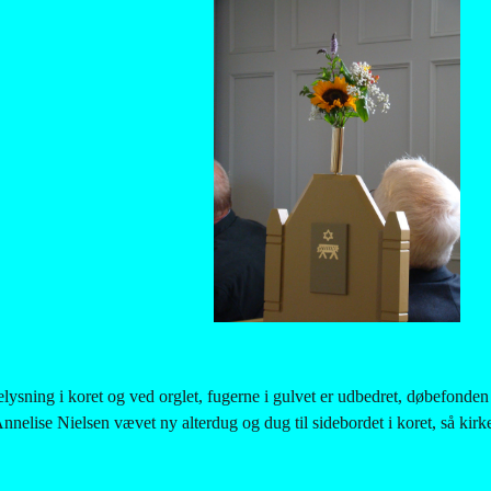
ysning i koret og ved orglet, fugerne i gulvet er udbedret, døbefonden af
nnelise Nielsen vævet ny alterdug og dug til sidebordet i koret, så kirk