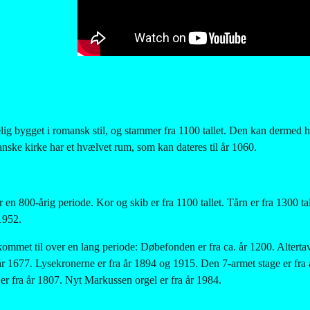
ig bygget i romansk stil, og stammer fra 1100 tallet. Den kan dermed he
ske kirke har et hvælvet rum, som kan dateres til år 1060.  
 en 800-årig periode. Kor og skib er fra 1100 tallet. Tårn er fra 1300 tal
 1952.
kommet til over en lang periode: Døbefonden er fra ca. år 1200. Altertavl
 år 1677. Lysekronerne er fra år 1894 og 1915. Den 7-armet stage er fra 
r fra år 1807. Nyt Markussen orgel er fra år 1984.