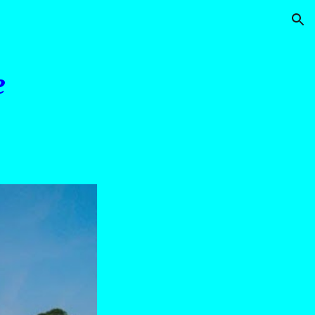
ion
e