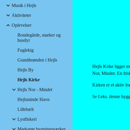
Musik i Hejls
Aktiviteter
Oplevelser
Bondegårde, marker og
husdyr
Fuglekig
Granitbrønden i Hejls
Hejls Kirke ligger m
Hejls By
Nor, Mindet. En fris
Hejls Kirke
Kirken er et aktiv f
Hejls Nor - Mindet
Se f.eks. denne hygg
Hejlsminde Havn
Lillebælt
Lystfiskeri
Markante bygningsværker