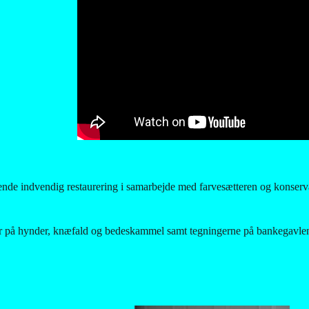
nde indvendig restaurering i samarbejde med farvesætteren og konserva
er på hynder, knæfald og bedeskammel samt tegningerne på bankegavlene