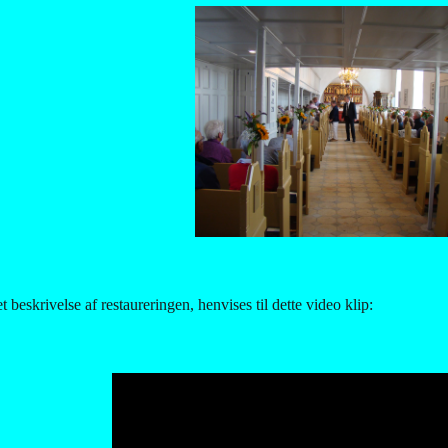
t beskrivelse af restaureringen, henvises til dette video klip: