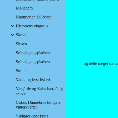
Mølledam
Naturperlen Lillebælt
Historiens vingesus
Skove
Slusen
Solnedgangspladsen
Solnedgangspladsen
og dette meget stemn
Strande
Vade- og kyst fiskeri
Vargårde og Kalvehæ(ø/ae)j
skove
Cirkus Dannebros tidligere
vinterkvarter
Vikingeskibet Freja