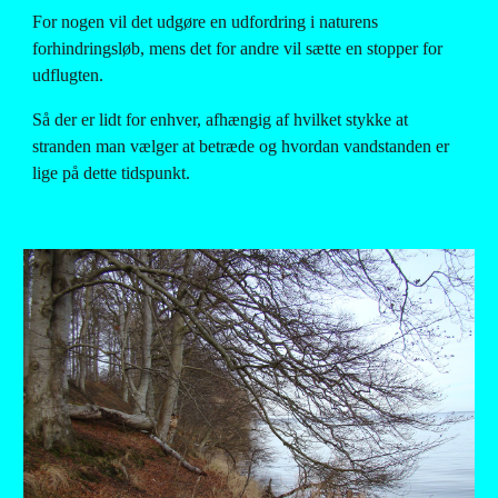
For nogen vil det udgøre en udfordring i naturens 
forhindringsløb, mens det for andre vil sætte en stopper for 
udflugten.
Så der er lidt for enhver, afhængig af hvilket stykke at 
stranden man vælger at betræde og hvordan vandstanden er 
lige på dette tidspunkt.