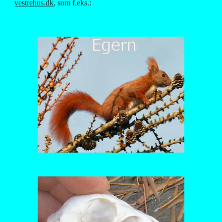
vestrehus.dk
, som f.eks.: