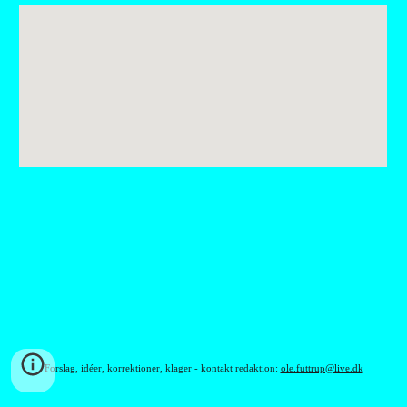
Forslag, idéer, korrektioner, klager - kontakt redaktion:
ole.futtrup@live.dk